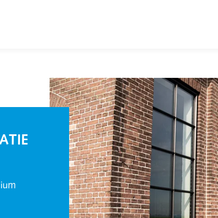
ATIE
nium