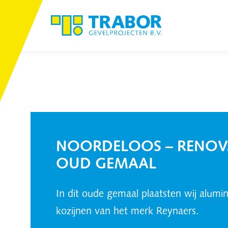
NOORDELOOS – RENOV
OUD GEMAAL
In dit oude gemaal plaatsten wij alumi
kozijnen van het merk Reynaers.